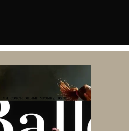
овками, сочетающими музыку, пение…