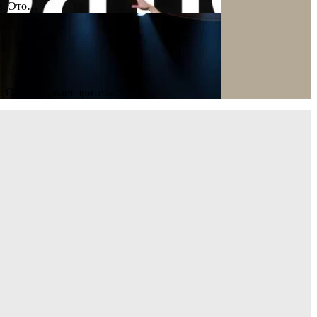
ов. Это…
ю. Он погружает зрителя…