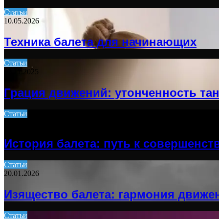
Статьи
10.05.2026
Техника балета для начинающих
Статьи
02.11.2025
Грация движений: утонченность та
Статьи
04.12.2025
История балета: путь к совершенст
Статьи
20.01.2026
Изящество балета: гармония движе
Статьи