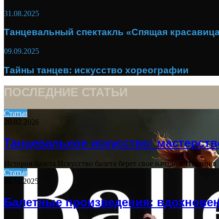
31.08.2025
Танцевальный спектакль «Спящая красавиц
09.09.2025
Тайны танцев: искусство хореографии
ПОСЛЕДНИЕ СТАТЬИ
Статьи
20.02.2026
Танцевальное искусство: мастерств
История балета Искусство балета берет свое начало в Италии
Статьи
06.11.2025
Балетные произведения: вдохновен