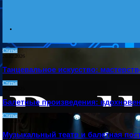
Search
Статьи
20.02.2026
for
Танцевальное искусство: мастерств
Статьи
06.11.2025
Балетные произведения: вдохновен
Статьи
10.05.2026
Музыкальный театр и балетная пос