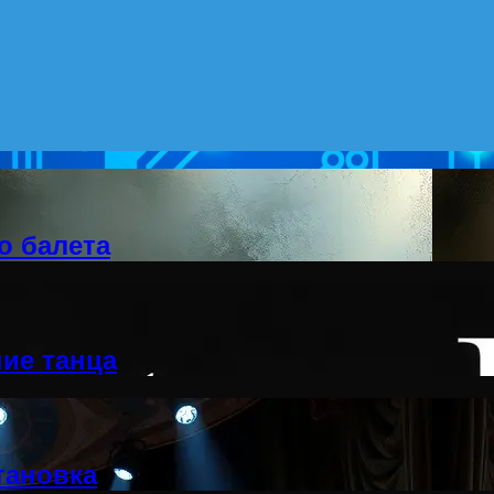
о балета
ие танца
тановка