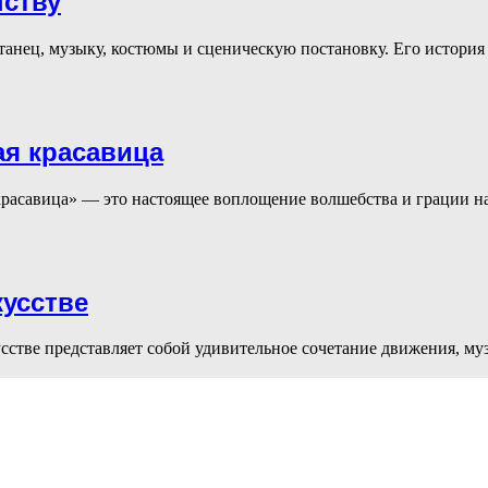
нству
е танец, музыку, костюмы и сценическую постановку. Его истори
я красавица
расавица» — это настоящее воплощение волшебства и грации на
усстве
тве представляет собой удивительное сочетание движения, муз