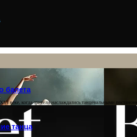
а
о балета
 в XVI веке, когда зрители наслаждались танцевальными постан
ие танца