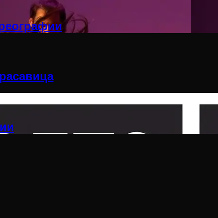
ореографии
расавица
фии