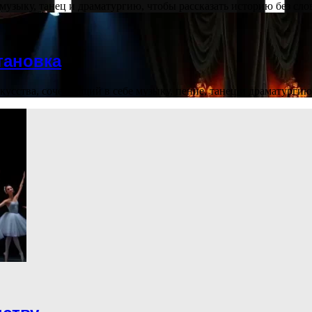
е музыку, танец и драматургию, чтобы рассказать историю без сл
тановка
усства, сочетающий в себе музыку, пение, танец и драматурги